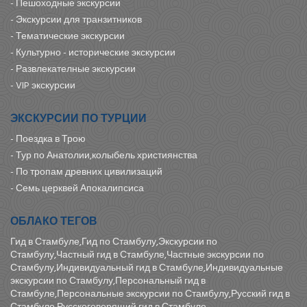
-
Пешоходные экскурсии
-
Экскурсии для транзитников
-
Тематические экскурсии
-
Культурно - исторические экскурсии
-
Развлекателные экскурсии
-
VIP экскурсии
ЭКСКУРСИИ ПО ТУРЦИИ
-
Поездка в Трою
-
Тур по Анатолии,колыбель християнства
-
По тропам древних цивилизаций
-
Семь церквей Апокалипсиса
ОБЛАКО ТЕГОВ
Гид в Стамбуле,Гид по Стамбулу,Экскурсии по
Стамбулу,Частный гид в Стамбуле,Частные экскурсии по
Стамбулу,Индивидуальный гид в Стамбуле,Индивидуальные
экскурсии по Стамбулу,Персональный гид в
Стамбуле,Персональные экскурсии по Стамбулу,Русский гид в
Стамбуле,Русскоговорящий гид в Стамбуле